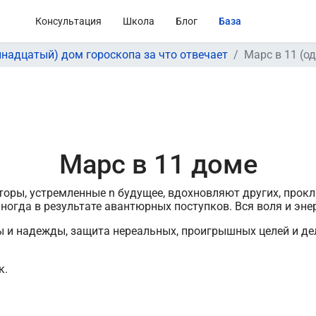
Консультация
Школа
Блог
База
ннадцатый) дом гороскопа за что отвечает
Марс в 11 (о
Марс в 11 доме
торы, устремленные n будущее, вдохновляют других, прокл
огда в результате авантюрных поступков. Вся воля и эне
ны и надежды, защита нереальных, проигрышных целей и д
к.