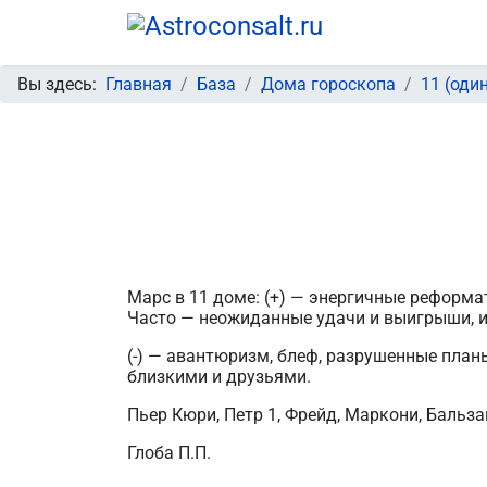
Вы здесь:
Главная
База
Дома гороскопа
11 (оди
Марс в 11 доме: (+) — энергичные реформа
Часто — неожиданные удачи и выигрыши, ин
(-) — авантюризм, блеф, разрушенные пла
близкими и друзьями.
Пьер Кюри, Петр 1, Фрейд, Маркони, Бальза
Глоба П.П.