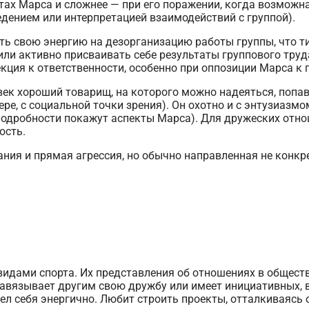
тах Марса и сложнее — при его поражении, когда возможна
дением или интерпретацией взаимодействий с группой).
ть свою энергию на дезорганизацию работы группы, что т
ли активно присваивать себе результаты группового труда
кция к ответственности, особенно при оппозиции Марса к 
век хороший товарищ, на которого можно надеяться, попав
 мере, с социальной точки зрения). Он охотно и с энтузиаз
подробности покажут аспекты Марса). Для дружеских отно
ость.
ия и прямая агрессия, но обычно направленная не конкрет
ами спорта. Их представления об отношениях в обществе
навязывает другим свою дружбу или имеет инициативных, 
ел себя энергично. Любит строить проекты, отталкиваясь