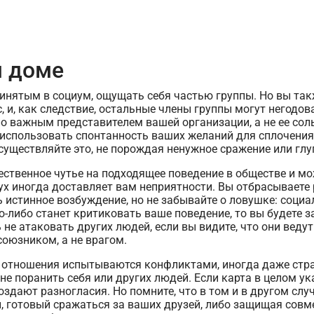
м доме
ринятым в социум, ощущать себя частью группы. Но вы так
, и, как следствие, остальные члены группы могут негодов
но важным представителем вашей организации, а не ее сол
 использовать спонтанность ваших желаний для сплочени
существляйте это, не порождая ненужное сражение или глу
ественное чутье на подходящее поведение в обществе и мо
ух иногда доставляет вам неприятности. Вы отбрасываете 
 истинное возбуждение, но не забывайте о ловушке: социа
то-либо станет критиковать ваше поведение, то вы будете 
не атаковать других людей, если вы видите, что они ведут
союзником, а не врагом.
 отношения испытываются конфликтами, иногда даже стра
е поранить себя или других людей. Если карта в целом ука
здают разногласия. Но помните, что в том и в другом случ
 готовый сражаться за ваших друзей, либо защищая совме