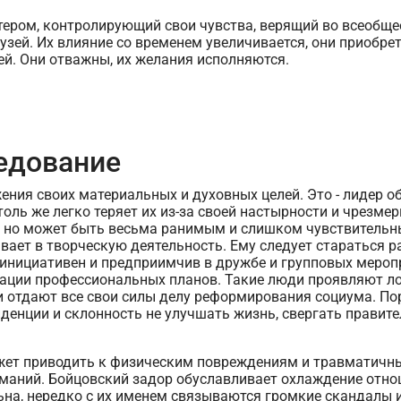
ером, контролирующий свои чувства, верящий во всеобщее
зей. Их влияние со временем увеличивается, они приобре
ей. Они отважны, их желания исполняются.
ледование
ения своих материальных и духовных целей. Это - лидер 
толь же легко теряет их из-за своей настырности и чрезме
а, но может быть весьма ранимым и слишком чувствительн
ает в творческую деятельность. Ему следует стараться р
, инициативен и предприимчив в дружбе и групповых меро
изации профессиональных планов. Такие люди проявляют ло
ни отдают все свои силы делу реформирования социума. П
нции и склонность не улучшать жизнь, свергать правител
жет приводить к физическим повреждениям и травматичн
маний. Бойцовский задор обуславливает охлаждение отно
ьна, нередко с их именем связываются громкие скандалы 