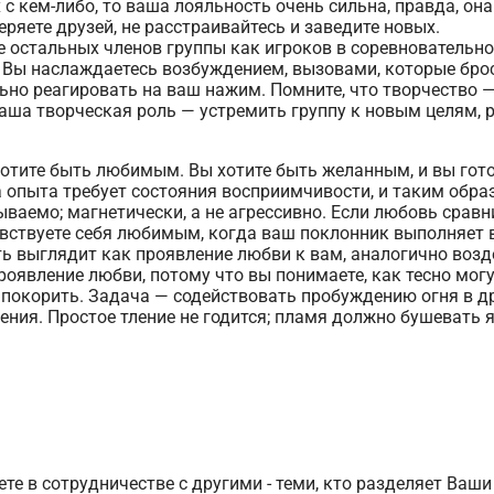
 с кем-либо, то ваша лояльность очень сильна, правда, он
ряете друзей, не расстраивайтесь и заведите новых.
 остальных членов группы как игроков в соревновательной
. Вы наслаждаетесь возбуждением, вызовами, которые бро
ьно реагировать на ваш нажим. Помните, что творчество —
аша творческая роль — устремить группу к новым целям, 
хотите быть любимым. Вы хотите быть желанным, и вы гото
да опыта требует состояния восприимчивости, и таким об
рываемо; магнетически, а не агрессивно. Если любовь срав
 чувствуете себя любимым, когда ваш поклонник выполняет
ь выглядит как проявление любви к вам, аналогично возде
роявление любви, потому что вы понимаете, как тесно мог
покорить. Задача — содействовать пробуждению огня в дру
ения. Простое тление не годится; пламя должно бушевать 
те в сотрудничестве с другими - теми, кто разделяет Ваш