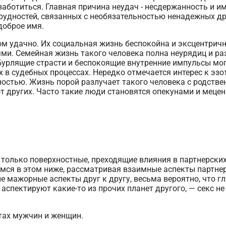
ы заботиться. Главная причина неудач - несдержанность и
удностей, связанных с необязательностью ненадежных др
доброе имя.
м удачно. Их социальная жизнь беспокойна и эксцентричн
ми. Семейная жизнь такого человека полна неурядиц и ра
урлящие страсти и беспокоящие внутренние импульсы мо
 в судебных процессах. Нередко отмечается интерес к эзо
остью. Жизнь порой разлучает такого человека с родстве
от других. Часто такие люди становятся опекунами и меце
только поверхностные, преходящие влияния в партнерских
я в этом ниже, рассматривая взаимные аспекты партнер
е мажорные аспекты друг к другу, весьма вероятно, что г
аспектируют какие-то из прочих планет другого, — секс н
тах мужчин и женщин.