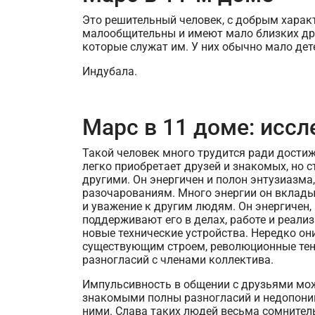
Это решительный человек, с добрым характ
малообщительны и имеют мало близких дру
которые служат им. У них обычно мало дет
Индубала.
Марс в 11 доме: исс
Такой человек много трудится ради достиж
легко приобретает друзей и знакомых, но с
другими. Он энергичен и полон энтузиазм
разочарованиям. Много энергии он вкладыв
и уважение к другим людям. Он энергичен
поддерживают его в делах, работе и реал
новые технические устройства. Нередко о
существующим строем, революционные тенде
разногласий с членами коллектива.
Импульсивность в общении с друзьями мо
знакомыми полны разногласий и недопони
ними. Слава таких людей весьма сомнител