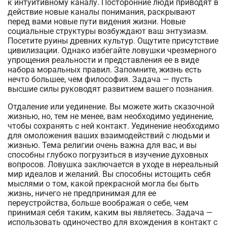
к интуитивному каналу. Посторонние люди приводят в
действие новые каналы понимания, раскрывают
перед вами новые пути видения жизни. Новые
социальные структуры возбуждают ваш энтузиазм.
Посетите руины древних культур. Ощутите присутствие
цивилизации. Однако избегайте ловушки чрезмерного
упрощения реальности и представления ее в виде
набора моральных правил. Запомните, жизнь есть
нечто большее, чем философия. Задача — пусть
высшие силы руководят развитием вашего познания.
Отдаление или уединение. Вы можете жить сказочной
жизнью, но, тем не менее, вам необходимо уединение,
чтобы сохранять с ней контакт. Уединение необходимо
для омоложения ваших взаимодействий с людьми и
жизнью. Тема религии очень важна для вас, и вы
способны глубоко погрузиться в изучение духовных
вопросов. Ловушка заключается в уходе в нереальный
мир идеалов и желаний. Вы способны истощить себя
мыслями о том, какой прекрасной могла бы быть
жизнь, ничего не предпринимая для ее
переустройства, больше воображая о себе, чем
принимая себя таким, каким вы являетесь. Задача —
использовать одиночество для вхождения в контакт с