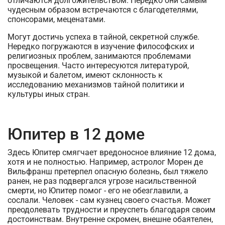
отличаются долгожительством. Нередко они самым
чудесным образом встречаются с благодетелями,
спонсорами, меценатами.
Могут достичь успеха в тайной, секретной службе.
Нередко погружаются в изучение философских и
религиозных проблем, занимаются проблемами
просвещения. Часто интересуются литературой,
музыкой и балетом, имеют склонность к
исследованию механизмов тайной политики и
культуры иных стран.
Юпитер в 12 доме
Здесь Юпитер смягчает вредоносное влияние 12 дома,
хотя и не полностью. Например, астролог Морен де
Вильфранш претерпел опасную болезнь, был тяжело
ранен, не раз подвергался угрозе насильственной
смерти, но Юпитер помог - его не обезглавили, а
сослали. Человек - сам кузнец своего счастья. Может
преодолевать трудности и преуспеть благодаря своим
достоинствам. Внутренне скромен, внешне обаятелен,