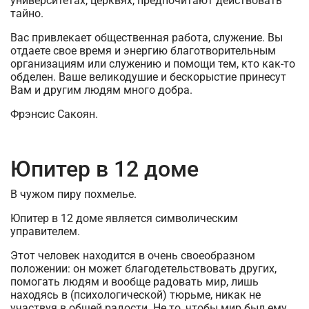
университетах, церквях, предпочитают действовать
тайно.
Вас привлекает общественная работа, служение. Вы
отдаете свое время и энергию благотворительным
организациям или служению и помощи тем, кто как-то
обделен. Ваше великодушие и бескорыстие принесут
Вам и другим людям много добра.
Фрэнсис Сакоян.
Юпитер в 12 доме
В чужом пиру похмелье.
Юпитер в 12 доме является символическим
управителем.
Этот человек находится в очень своеобразном
положении: он может благодетельствовать других,
помогать людям и вообще радовать мир, лишь
находясь в (психологической) тюрьме, никак не
участвуя в общей радости. Не то, чтобы мир был ему