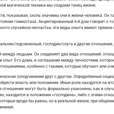
ной магической техники мы создаем танец жизни;
в, показывая, сколь значимы они в жизни человека. Он т
тояние гомеостаза. Акцентированный 6-й дом говорит о том
росто случайное несчастье, эти виды опыта имеют прямое 
альник/подчиненный, господин/слуга и другие отношения,
й между людьми. Он соединяет два вида отношений: отнош
и опыт 5-го дома, и соглашение между личностями, которо
отношениями, особенно с такими, которые обучают или оч
хическом соподчинении друг с другом. Определенные соци
брести власть или положение. Иные роли находятся на вт
ые отношения могут быть формально узаконены, как в слу
ию, находится в положении «господина», либо с этими от
 которые вроде бы равны, но в реальной жизни, при общени
инения.