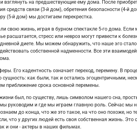
и взглянуть на предшествующие ему дома. После приобрет
ия средств связи (3-й дом), обретения безопасности (4-й д
у (5-й дом) мы достигаем перекрестка.
и свою жизнь, играя в бурном спектакле 5-го дома. Если
 расшатается, стресс или невроз могут привести к болезни
едневной диете. Мы можем обнаружить, что наше эго стал
действовать собственной надменности. Все эти взаимодей
дома.
еры. Его кадентность означает переход, перемену. В проц
 сущность: как были, так и остались эгоцентричными, несм
ем приближение срока основной перемены.
жизни был, по существу, лишь символом нашего сна, прос
ы руководим и где мы играем главную роль. Сейчас мы н
знаем до конца, что же это такое, на что оно похоже, но 
ли, что у других людей есть своя собственная жизнь. Это 
ак и они - актеры в наших фильмах.