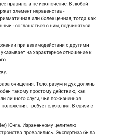
щее правило, а не исключение. В любой
ржат элемент неравенства -
аризматичная или более ценная, тогда как
нный - соглашаться с ним, подчиняться
ожении при взаимодействии с другими
 указывает на характерное отношение к
го.
ку.
фаза очищения. Тело, разум и дух должны
добен такому простому действию, как
или личного слуги, чья пожизненная
положения, требует служения. В связи с
ler) Юнга. Израненному целителю
стройства провалились. Экспертиза была