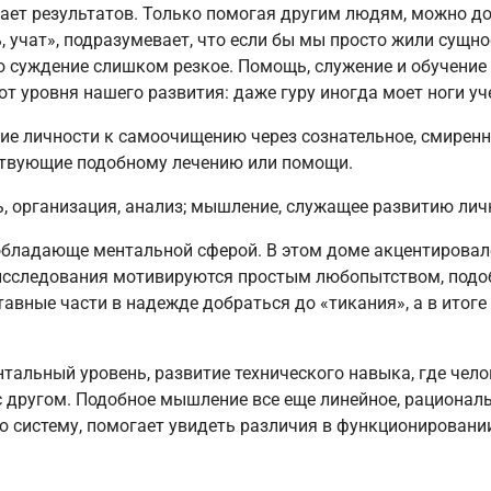
 дает результатов. Только помогая другим людям, можно д
ь, учат», подразумевает, что если бы мы просто жили сущно
о суждение слишком резкое. Помощь, служение и обучение
т уровня нашего развития: даже гуру иногда моет ноги уч
ие личности к самоочищению через сознательное, смиренн
ствующие подобному лечению или помощи.
ь, организация, анализ; мышление, служащее развитию лич
обладающе ментальной сферой. В этом доме акцентировало
 исследования мотивируются простым любопытством, подо
ставные части в надежде добраться до «тикания», а в итог
альный уровень, развитие технического навыка, где чело
с другом. Подобное мышление все еще линейное, рациональ
 систему, помогает увидеть различия в функционировании