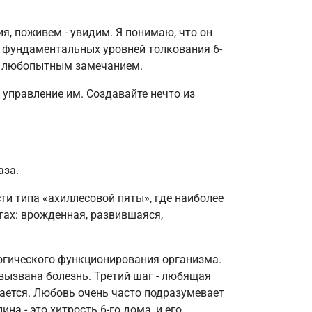
я, поживем - увидим. Я понимаю, что он
из фундаментальных уровней толкования 6-
ь любопытным замечанием.
а управление им. Создавайте нечто из
аза.
ти типа «ахиллесовой пяты», где наиболее
тах: врожденная, развившаяся,
логического функционирования организма.
 вызвана болезнь. Третий шаг - любящая
чается. Любовь очень часто подразумевает
а - это хитрость 6-го дома, и его