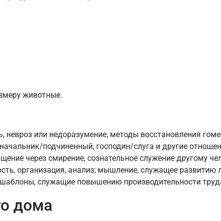
змеру животные.
ь, невроз или недоразумение, методы восстановления гоме
начальник/подчиненный, господин/слуга и другие отношен
ищение через смирение, сознательное служение другому че
сть, организация, анализ; мышление, служащее развитию 
шаблоны, служащие повышению производительности труда,
го дома