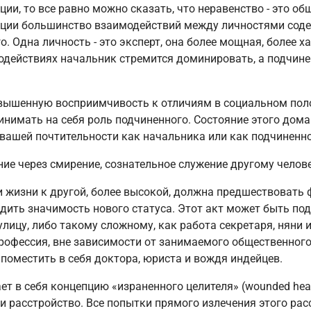
ии, то все равно можно сказать, что неравенство - это об
ции большинство взаимодействий между личностями соде
 Одна личность - это эксперт, она более мощная, более х
модействиях начальник стремится доминировать, а подчине
овышенную восприимчивость к отличиям в социальном пол
нимать на себя роль подчиненного. Состояние этого дома
ашей почтительности как начальника или как подчиненно
ние через смирение, сознательное служение другому челове
и жизни к другой, более высокой, должна предшествовать 
дить значимость нового статуса. Этот акт может быть по
лицу, либо такому сложному, как работа секретаря, няни 
рофессия, вне зависимости от занимаемого общественного 
оместить в себя доктора, юриста и вождя индейцев.
т в себя концепцию «израненного целителя» (wounded hea
 расстройство. Все попытки прямого излечения этого рас