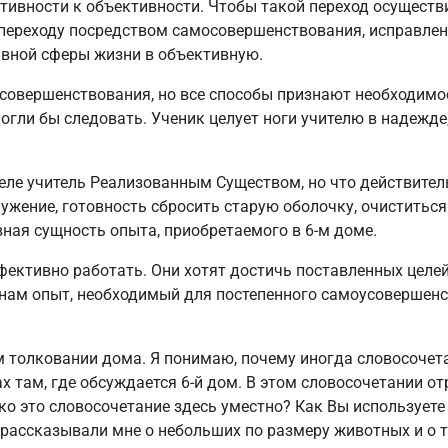
ктивности к объективности. Чтобы такой переход осущест
 переходу посредством самосовершенствования, исправле
ивной сферы жизни в объективную.
овершенствования, но все способы признают необходимост
гли бы следовать. Ученик целует ноги учителю в надежде,
деле учитель Реализованным Существом, но что действитель
ужение, готовность сбросить старую оболочку, очиститьс
вная сущность опыта, приобретаемого в 6-м доме.
фективно работать. Они хотят достичь поставленных целе
т нам опыт, необходимый для постепенного самоусоверше
ом толковании дома. Я понимаю, почему иногда словосоче
 там, где обсуждается 6-й дом. В этом словосочетании о
ко это словосочетание здесь уместно? Как Вы используете
 рассказывали мне о небольших по размеру животных и о 