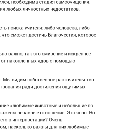
вился, необходима стадия самоочищения.
ния любых личностных недостатков,
ь поиска учителя: либо человека, либо
 что сможет достичь Благочестия, которое
но важно, так это смирение и искреннее
я от накопленных ядов с помощью
й. Мы видим собственное расточительство
нствования ради достижения ощутимых
тание «любимые животные и небольшие по
тражены неравные отношения. Это ясно. Но
 его в интерпретации? Очень
том, насколько важны для них любимые