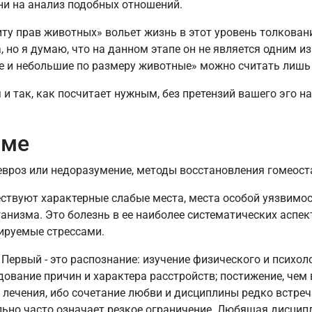
ни на анализ подобных отношений.
у прав животных» вольет жизнь в этот уровень толковани
, но я думаю, что на данном этапе он не является одним 
ые и небольшие по размеру животные» можно считать лиш
я и так, как посчитает нужным, без претензий вашего эго н
оме
невроз или недоразумение, методы восстановления гомеост
ествуют характерные слабые места, места особой уязвимос
ганизма. Это болезнь в ее наиболее систематических аспек
ируемые стрессами.
 Первый - это распознание: изучение физического и психо
дование причин и характера расстройств; постижение, чем
 лечения, ибо сочетание любви и дисциплины редко встре
но часто означает резкое ограничение. Любящая дисциплин