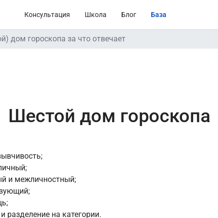
Консультация
Школа
Блог
База
ой) дом гороскопа за что отвечает
Шестой дом гороскопа
зывчивость;
личный;
ный и межличностный;
изующий;
щь;
 и разделение на категории.