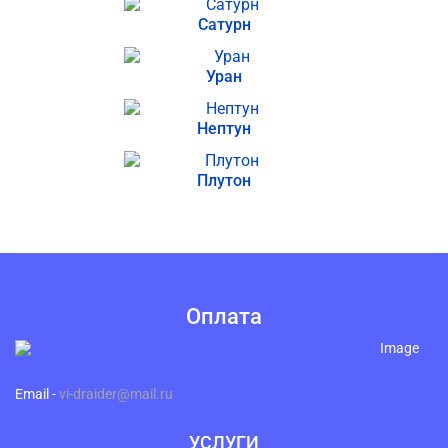
Сатурн
Уран
Нептун
Плутон
Оплата
Email -
vi-draider@mail.ru
УСЛУГИ