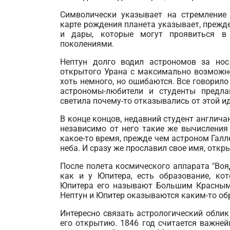
Символически указывает на стремление
карте рождения планета указывает, прежде
и дары, которые могут проявиться в
поколениями.
Нептун долго водил астрономов за нос
открытого Урана с максимально возможно
хоть немного, но ошибаются. Все говорило 
астрономы-любители и студенты предла
светила почему-то отказывались от этой ид
В конце концов, недавний студент англича
независимо от него такие же вычисления
какое-то время, прежде чем астроном Галл
неба. И сразу же прославил свое имя, откр
После полета космического аппарата "Вояд
как и у Юпитера, есть образование, ко
Юпитера его называют Большим Красным
Нептун и Юпитер оказываются каким-то обр
Интересно связать астрологический обли
его открытию. 1846 год считается важне