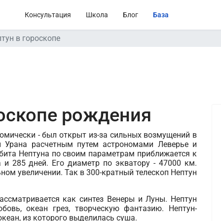
Консультация
Школа
Блог
База
тун в гороскопе
роскопе рождения
номически - был открыт из-за сильных возмущений в
 Урана расчетным путем астрономами Леверье и
рбита Нептуна по своим параметрам приближается к
 и 285 дней. Его диаметр по экватору - 47000 км.
ном увеличении. Так в 300-кратный телескоп Нептун
рассматривается как синтез Венеры и Луны. Нептун
овь, океан грез, творческую фантазию. Нептун-
океан, из которого выделилась суша.