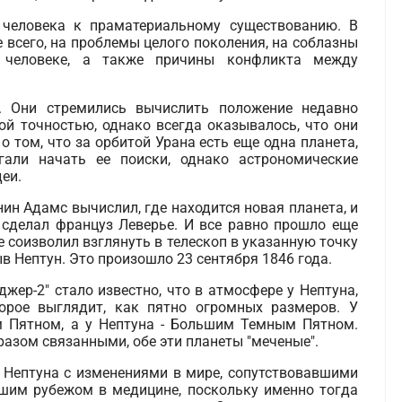
 человека к праматериальному существованию. В
 всего, на проблемы целого поколения, на соблазны
 человеке, а также причины конфликта между
. Они стремились вычислить положение недавно
й точностью, однако всегда оказывалось, что они
о том, что за орбитой Урана есть еще одна планета,
гали начать ее поиски, однако астрономические
еи.
нин Адамс вычислил, где находится новая планета, и
 сделал француз Леверье. И все равно прошло еще
е соизволил взглянуть в телескоп в указанную точку
ыв Нептун. Это произошло 23 сентября 1846 года.
жер-2" стало известно, что в атмосфере у Нептуна,
торое выглядит, как пятно огромных размеров. У
 Пятном, а у Нептуна - Большим Темным Пятном.
азом связанными, обе эти планеты "меченые".
к Нептуна с изменениями в мире, сопутствовавшими
йшим рубежом в медицине, поскольку именно тогда