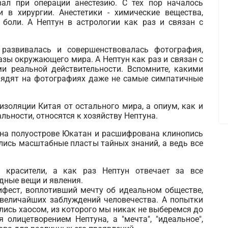
ал при операции анестезию. С тех пор началось
 в хирургии. Анестетики - химические вещества,
боли. А Нептун в астрологии как раз и связан с
развивалась и совершенствовалась фотография,
азы окружающего мира. А Нептун как раз и связан с
и реальной действительности. Вспомните, какими
ядят на фотографиях даже не самые симпатичные
золяции Китая от остального мира, а опиум, как и
альности, относятся к хозяйству Нептуна.
на полуострове Юкатан и расшифрована клинопись
лись масштабные пласты тайных знаний, а ведь все
 красители, а как раз Нептун отвечает за все
дные вещи и явления.
фест, воплотивший мечту об идеальном обществе,
 величайших заблуждений человечества. А попытки
ились хаосом, из которого мы никак не выберемся до
 олицетворением Нептуна, а "мечта", "идеальное",