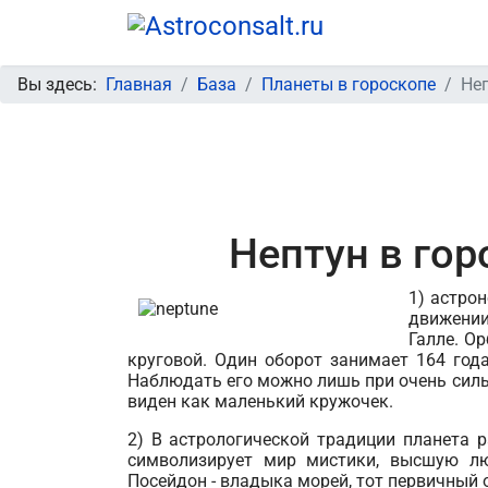
Вы здесь:
Главная
База
Планеты в гороскопе
Неп
Нептун в го
1) астро
движении
Галле. О
круговой. Один оборот занимает 164 года
Наблюдать его можно лишь при очень силь
виден как маленький кружочек.
2) В астрологической традиции планета 
символизирует мир мистики, высшую люб
Посейдон - владыка морей, тот первичный 