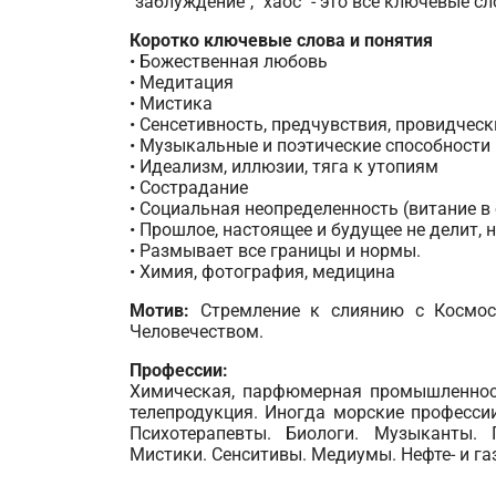
"заблуждение", "хаос" - это все ключевые с
Коротко ключевые слова и понятия
• Божественная любовь
• Медитация
• Мистика
• Сенсетивность, предчувствия, провидческ
• Музыкальные и поэтические способности
• Идеализм, иллюзии, тяга к утопиям
• Сострадание
• Социальная неопределенность (витание в 
• Прошлое, настоящее и будущее не делит, н
• Размывает все границы и нормы.
• Химия, фотография, медицина
Мотив:
Стремление к слиянию с Космосо
Человечеством.
Профессии:
Химическая, парфюмерная промышленность
телепродукция. Иногда морские профессии
Психотерапевты. Биологи. Музыканты. 
Мистики. Сенситивы. Медиумы. Нефте- и г