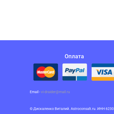
Оплата
Email -
vi-draider@mail.ru
© Дискаленко Виталий. Astroconsalt.ru. ИНН 62