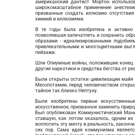
американский дантист Мортон использов
широкомасштабное применение анестезии
призванные создать иллюзию отсутствия 
химией и иллюзиями.
В те годы была изобретена и активно 
позволявшая запечатлеть и сохранить обр
образами - идеализированными подобиям
привлекательными и многоцветными выгл
пейзажи.
Шли Опиумные войны, положившие конец и
другие наркотики и средства бегства от ре
Были открыты остатки цивилизации майя 
Месопотамии, перед человечеством откры
тайное так близко Нептуну.
Были изобретены первые искусственные
искусственное, призванное заменить приро
Был опубликован Коммунистический Мани
ставшую, как потом оказалось, одним из
воплотить эту мечту в реальность, законч
сих пор. Сама идея коммунизма является